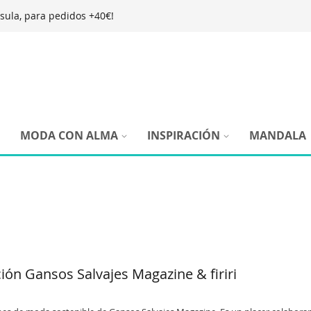
nsula, para pedidos +40€!
Ir
al
contenido
MODA CON ALMA
INSPIRACIÓN
MANDALA
ión Gansos Salvajes Magazine & firiri