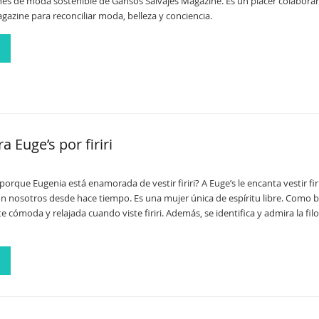
iernes de moda sostenible de Gansos Salvajes Magazine. Es un placer colabora
gazine para reconciliar moda, belleza y conciencia.
a Euge’s por firiri
orque Eugenia está enamorada de vestir firiri? A Euge’s le encanta vestir firi
 nosotros desde hace tiempo. Es una mujer única de espíritu libre. Como bi
te cómoda y relajada cuando viste firiri. Además, se identifica y admira la filo