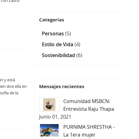
r con Laura
Categorías
Personas
(5)
Estilo de Vida
(4)
Sostenibilidad
(6)
ri y está
Mensajes recientes
en dice ella en
sofía de la
Comunidad MSBCN:
Entrevista Raju Thapa
Junio 01, 2021
PURNIMA SHRESTHA -
La 1era mujer