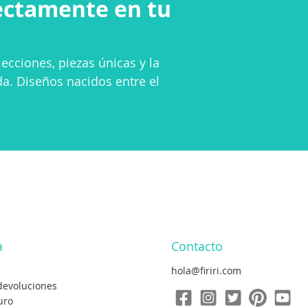
ectamente en tu
ecciones, piezas únicas y la
da. Diseños nacidos entre el
a
Contacto
hola@firiri.com
devoluciones
uro