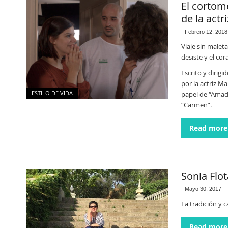
El cortome
de la actr
-
Febrero 12, 2018
Viaje sin malet
desiste y el cor
Escrito y dirig
por la actriz M
ESTILO DE VIDA
papel de “Amado
“Carmen”.
Read more
Sonia Flo
-
Mayo 30, 2017
La tradición y 
Read more