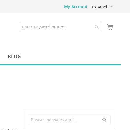
Lenguaje
My Account
Español
BLOG
Search
Search