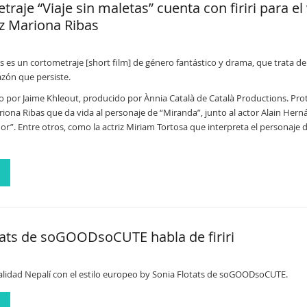
traje “Viaje sin maletas” cuenta con firiri para el
iz Mariona Ribas
as es un cortometraje [short film] de género fantástico y drama, que trata d
azón que persiste.
ido por Jaime Khleout, producido por Ànnia Català de Català Productions. Pr
ariona Ribas que da vida al personaje de “Miranda”, junto al actor Alain Hern
r”. Entre otros, como la actriz Miriam Tortosa que interpreta el personaje 
tats de soGOODsoCUTE habla de firiri
calidad Nepalí con el estilo europeo by Sonia Flotats de soGOODsoCUTE.