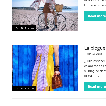
firiri en los v
Hortal en su ma
Read more
ESTILO DE VIDA
La bloguer
-
Julio 23, 2018
¿Quieres saber p
colaborando con
su blog, se sien
firma firiri.
Read more
ESTILO DE VIDA