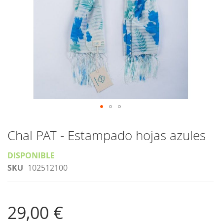
Saltar
al
Chal PAT - Estampado hojas azules
comienzo
DISPONIBLE
de
SKU
102512100
la
galería
de
imágenes
29,00 €